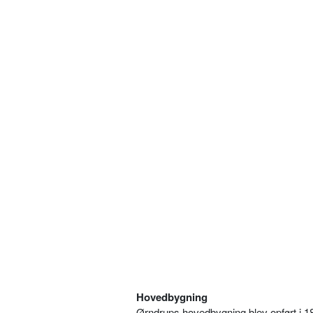
Hovedbygning
Ørndrups hovedbygning blev opført i 1