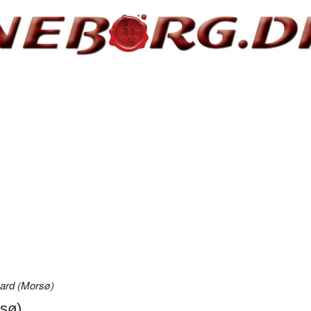
ard (Morsø)
sø)