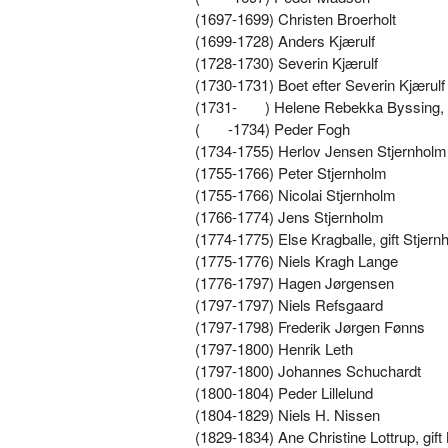
(1697-1699) Christen Broerholt
(1699-1728) Anders Kjærulf
(1728-1730) Severin Kjærulf
(1730-1731) Boet efter Severin Kjærulf
(1731-
) Helene Rebekka Byssing, g
(
-1734) Peder Fogh
(1734-1755) Herlov Jensen Stjernholm
(1755-1766) Peter Stjernholm
(1755-1766) Nicolai Stjernholm
(1766-1774) Jens Stjernholm
(1774-1775) Else Kragballe, gift Stjern
(1775-1776) Niels Kragh Lange
(1776-1797) Hagen Jørgensen
(1797-1797) Niels Refsgaard
(1797-1798) Frederik Jørgen Fønns
(1797-1800) Henrik Leth
(1797-1800) Johannes Schuchardt
(1800-1804) Peder Lillelund
(1804-1829) Niels H. Nissen
(1829-1834) Ane Christine Lottrup, gift