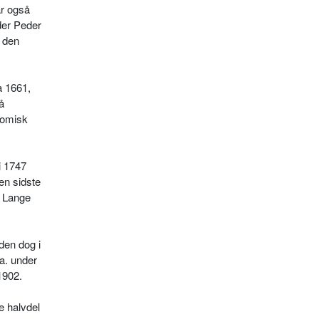
ar også
der Peder
r den
a 1661,
å
nomisk
i 1747
en sidste
h Lange
den dog i
a. under
1902.
e halvdel