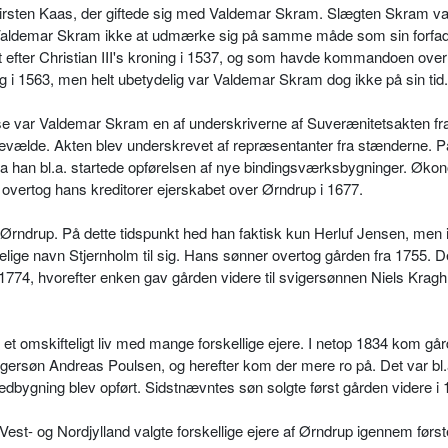
Kirsten Kaas, der giftede sig med Valdemar Skram. Slægten Skram v
aldemar Skram ikke at udmærke sig på samme måde som sin forfa
det efter Christian III's kroning i 1537, og som havde kommandoen ove
 i 1563, men helt ubetydelig var Valdemar Skram dog ikke på sin tid.
se var Valdemar Skram en af underskriverne af Suverænitetsakten fr
enevælde. Akten blev underskrevet af repræsentanter fra stænderne. P
a han bl.a. startede opførelsen af nye bindingsværksbygninger. Øko
overtog hans kreditorer ejerskabet over Ørndrup i 1677.
Ørndrup. På dette tidspunkt hed han faktisk kun Herluf Jensen, men 
delige navn Stjernholm til sig. Hans sønner overtog gården fra 1755. D
1774, hvorefter enken gav gården videre til svigersønnen Niels Krag
t omskifteligt liv med mange forskellige ejere. I netop 1834 kom går
gersøn Andreas Poulsen, og herefter kom der mere ro på. Det var bl.
bygning blev opført. Sidstnævntes søn solgte først gården videre i 
st- og Nordjylland valgte forskellige ejere af Ørndrup igennem først