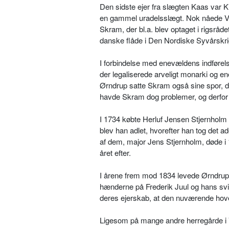
Den sidste ejer fra slægten Kaas var 
en gammel uradelsslægt. Nok nåede V
Skram, der bl.a. blev optaget i rigsrå
danske flåde i Den Nordiske Syvårskrig
I forbindelse med enevældens indførel
der legaliserede arveligt monarki og 
Ørndrup satte Skram også sine spor, d
havde Skram dog problemer, og derfor 
I 1734 købte Herluf Jensen Stjernholm 
blev han adlet, hvorefter han tog det a
af dem, major Jens Stjernholm, døde i 
året efter.
I årene frem mod 1834 levede Ørndrup e
hænderne på Frederik Juul og hans svi
deres ejerskab, at den nuværende hoved
Ligesom på mange andre herregårde i Ve