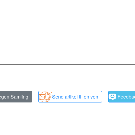
 egen Samling
Send artikel til en ven
Feedba