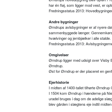
har én fløj, som ligger mod vest, er opf
Fredningsstatus 2013: Hovedbygningen 
Andre bygninger
Ørndrups avlsbygninger er af nyere da
sammenbyggede længer. Gennemkørselsp
hvælvinger og jernbjælker i alle stalde.
Fredningsstatus 2013: Avlsbygningern
Omgivelser
Ørndrup ligger med udsigt over Visby B
Ørndrup.
Øst for Ørndrup er der placeret en gen
Ejerhistorie
I midten af 1400-tallet tilhørte Ørndr
I 1504 kom Ørndrup i hænderne på Ni
uradel bruges i dag om de adelige slægt
blev gården i slægtens eje indtil midten 