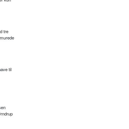
d tre
r murede
ave til
sen
Ørndrup