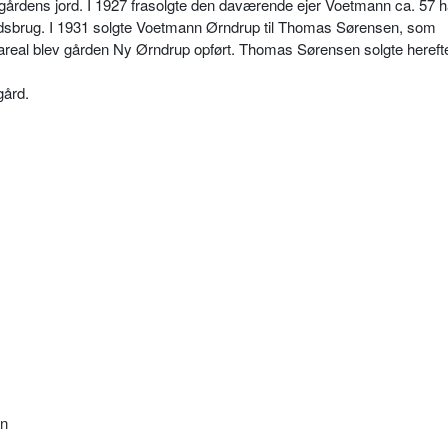
af gårdens jord. I 1927 frasolgte den daværende ejer Voetmann ca. 57 
ndsbrug. I 1931 solgte Voetmann Ørndrup til Thomas Sørensen, som
 areal blev gården Ny Ørndrup opført. Thomas Sørensen solgte herefte
gård.
en