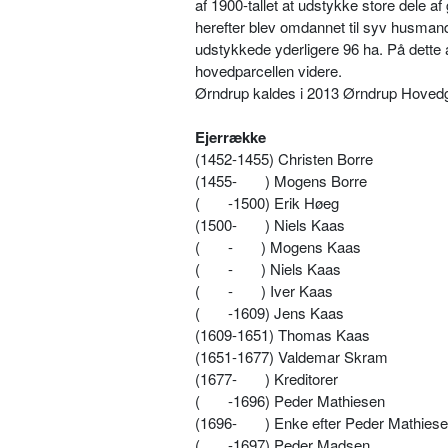
af 1900-tallet at udstykke store dele 
herefter blev omdannet til syv husma
udstykkede yderligere 96 ha. På dette
hovedparcellen videre.
Ørndrup kaldes i 2013 Ørndrup Hoved
Ejerrække
(1452-1455) Christen Borre
(1455-
) Mogens Borre
(
-1500) Erik Høeg
(1500-
) Niels Kaas
(
-
) Mogens Kaas
(
-
) Niels Kaas
(
-
) Iver Kaas
(
-1609) Jens Kaas
(1609-1651) Thomas Kaas
(1651-1677) Valdemar Skram
(1677-
) Kreditorer
(
-1696) Peder Mathiesen
(1696-
) Enke efter Peder Mathies
(
-1697) Peder Madsen