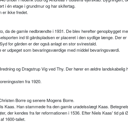
ørt i én etage i grundmur og har skifertag.
er ikke fredet.
to, da de gamle nedbrændte i 1931. De blev herefter genopbygget me
orten ind til gårdspladsen er placeret i den sydlige længe. Der e
 Syd for gården er der også anlagt en stor svinestald.
e er udpeget som bevaringsværdige med middel bevaringsværdi.
redning og Dragstrup Vig ved Thy. Der hører en ældre landskabelig h
foreningssten fra 1920.
up Christen Borre og senere Mogens Borre.
els Kaas. Han stammede fra den gamle uradelsslægt Kaas. Betegnel
er, der kendes fra før reformationen i 1536. Efter Niels Kaas' tid på 
af 1600-tallet.