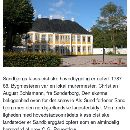
Sandbjergs klassicistiske hovedbygning er opført 1787-
88. Bygmesteren var en lokal murermester, Christian
August Bohlsmann, fra Sønderborg, Den skønne
beliggenhed oven for det snævre Als Sund forlener Sand
bjerg med den nordsjællandske landstedsidyl. Men trods
ligheden med hovedstadsområdets klassicistiske
landsteder er Sandbjerggård opført som en almindelig
herregård af grev C.G. Reventlow.